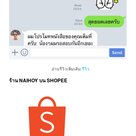
อ่านรีวิวเพิ่มเติม
รีวิว
ร้าน NAIHOY บน SHOPEE