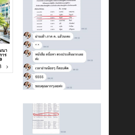
ัฒนา
มการ
9
฿