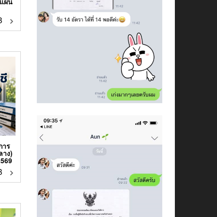
แผ่น
฿
าการ
ลาง)
2569
฿