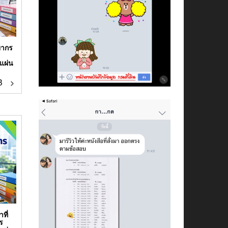
ยากร
แผ่น
฿
ที่
ร