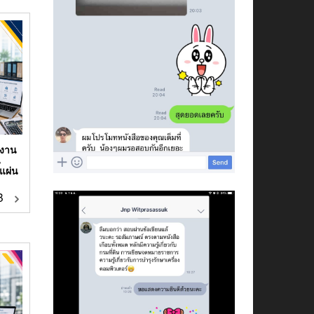
กงาน
น
แผ่น
฿