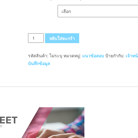
เลือกรูปแบบ ส่งฟรี
จำนวน
หยิบใส่ตะกร้า
แนว
ข้อสอบ
รหัสสินค้า:
ไม่ระบุ
หมวดหมู่:
แนวข้อสอบ
ป้ายกำกับ:
เจ้าหน้
เจ้า
บันทึกข้อมูล
หน้าที่
บันทึก
ข้อมูล
กรม
พัฒนา
สังคม
และ
สวัสดิการ
ชิ้น