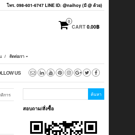
โทร. 098-601-6747 LINE ID: @naihoy (มี @ ด้วย)
0
CART
0.00฿
น
ติดต่อเรา
OLLOW US
ค้นหา
สดิการ
สำหรับ:
สอบถาม/สั่งซื้อ