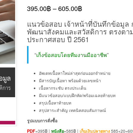
395.00
฿
–
605.00
฿
แนวข้อสอบ เจ้าหน้าที่บันทึกข้อมูล
พัฒนาสังคมและสวัสดิการ ตรงตา
ประกาศสอบ ปี 2561
“
เก็งข้อสอบโดยทีมงานมืออาชีพ
”
อัพเดทเนื้อหาใหม่ล่าสุดก่อนออกจำหน่าย
มีสารบัญเนื้อหา พร้อมด้วยเลขหน้า
เนื้อหากระชับ ตรงประเด็น
มีแนวข้อสอบ/แบบฝึกหัด/พร้อมเฉลยท้ายบท
สรุปเนื้อหาท้ายบท
สรุปสาระสำคัญ เทคนิคสอบสัมภาษณ์
รูปแบบการสั่งซื้อ
PDF
=395฿ |
หนังสือ
=585฿ |
เก็บเงินปลายทาง
585+20=60