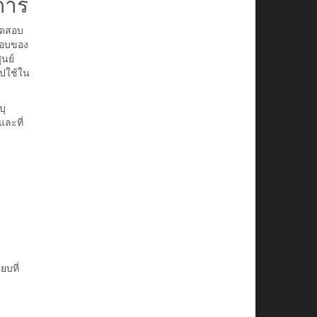
การ
ทดสอบ
สอบของ
ูนย์
ไปใช้ใน
บุ
ละที่
ยบที่