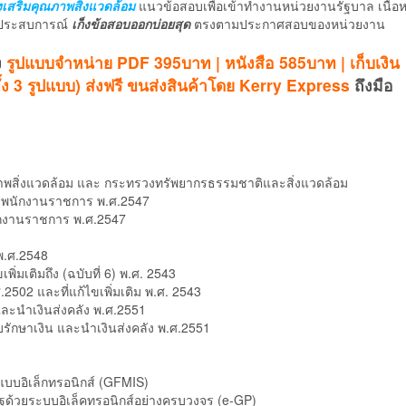
งเสริมคุณภาพสิ่งแวดล้อม
แนวข้อสอบเพื่อเข้าทำงานหน่วยงานรัฐบาล เนื้อ
คุณภาพ
มีประสบการณ์
เก็งข้อสอบออกบ่อยสุด
ตรงตามประกาศสอบของหน่วยงาน
สิ่ง
ง
รูปแบบจำหน่าย PDF 395บาท | หนังสือ 585บาท | เก็บเงิน
แวดล้อม
ง 3 รูปแบบ) ส่งฟรี ขนส่งสินค้าโดย Kerry Express
ถึงมือ
ชิ้น
ภาพสิ่งแวดล้อม และ กระทรวงทรัพยากรธรรมชาติและสิ่งแวดล้อม
วยพนักงานราชการ พ.ศ.2547
ักงานราชการ พ.ศ.2547
พ.ศ.2548
่มเติมถึง (ฉบับที่ 6) พ.ศ. 2543
02 และที่แก้ไขเพิ่มเติม พ.ศ. 2543
และนำเงินส่งคลัง พ.ศ.2551
รักษาเงิน และนำเงินส่งคลัง พ.ศ.2551
แบบอิเล็กทรอนิกส์ (GFMIS)
ครัฐด้วยระบบอิเล็คทรอนิกส์อย่างครบวงจร (e-GP)