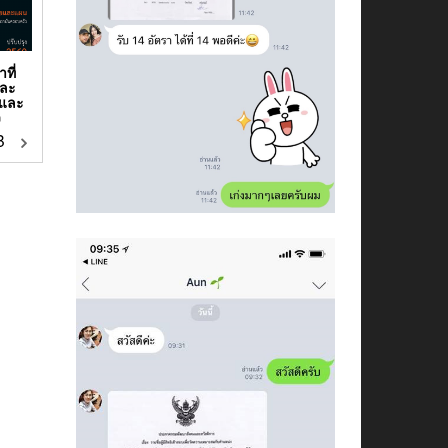
ที่
และ
ีและ
ว
฿