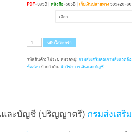
PDF
=395฿ |
หนังสือ
=585฿ |
เก็บเงินปลายทาง
585+20=60
เลือกรูปแบบ ส่งฟรี
จำนวน
หยิบใส่ตะกร้า
แนว
ข้อสอบ
รหัสสินค้า:
ไม่ระบุ
หมวดหมู่:
กรมส่งเสริมคุณภาพสิ่งแวดล้
นัก
ข้อสอบ
ป้ายกำกับ:
นักวิชาการเงินและบัญชี
วิชาการ
เงิน
และ
บัญชี
(ปริญญา
ตรี)
นและบัญชี (ปริญญาตรี)
กรมส่งเสริม
กรม
ส่ง
เสริม