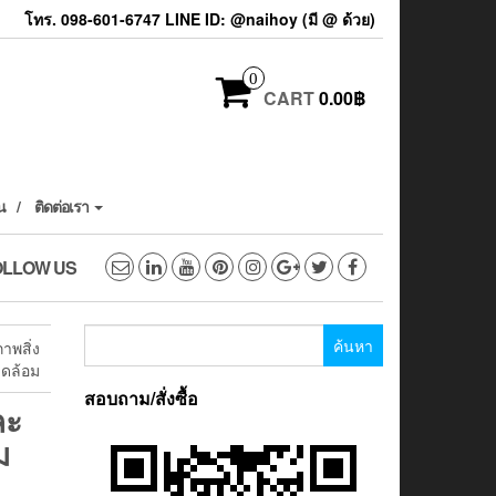
โทร. 098-601-6747 LINE ID: @naihoy (มี @ ด้วย)
0
CART
0.00฿
น
ติดต่อเรา
OLLOW US
ค้นหา
าพสิ่ง
สำหรับ:
ดล้อม
สอบถาม/สั่งซื้อ
ละ
ม