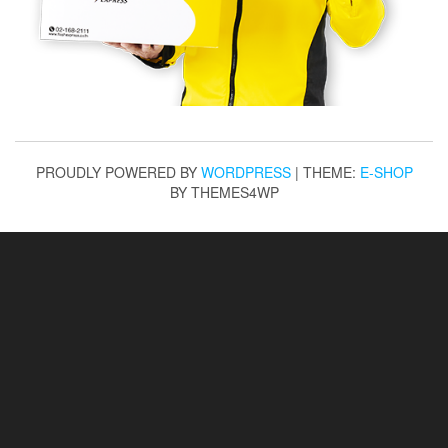
PROUDLY POWERED BY
WORDPRESS
|
THEME:
E-SHOP
BY THEMES4WP