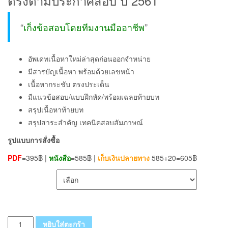
ตรงตามประกาศสอบ ปี 2561
“
เก็งข้อสอบโดยทีมงานมืออาชีพ
”
อัพเดทเนื้อหาใหม่ล่าสุดก่อนออกจำหน่าย
มีสารบัญเนื้อหา พร้อมด้วยเลขหน้า
เนื้อหากระชับ ตรงประเด็น
มีแนวข้อสอบ/แบบฝึกหัด/พร้อมเฉลยท้ายบท
สรุปเนื้อหาท้ายบท
สรุปสาระสำคัญ เทคนิคสอบสัมภาษณ์
รูปแบบการสั่งซื้อ
PDF
=395฿ |
หนังสือ
=585฿ |
เก็บเงินปลายทาง
585+20=605฿
เลือกรูปแบบ ส่งฟรี
จำนวน
หยิบใส่ตะกร้า