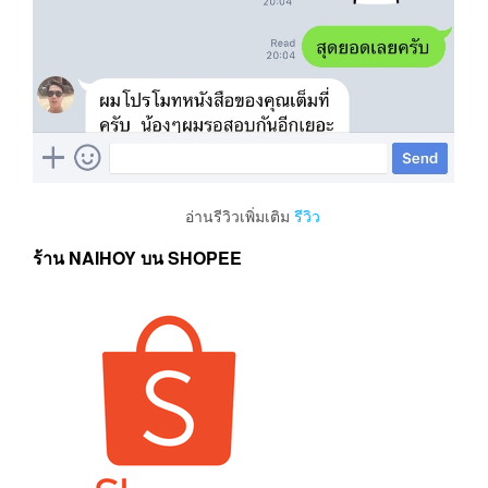
อ่านรีวิวเพิ่มเติม
รีวิว
ร้าน NAIHOY บน SHOPEE