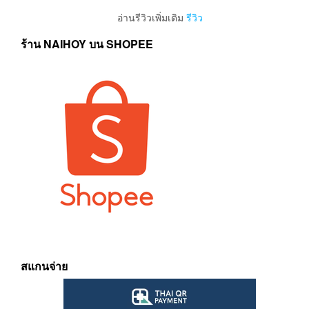
อ่านรีวิวเพิ่มเติม
รีวิว
ร้าน NAIHOY บน SHOPEE
สแกนจ่าย