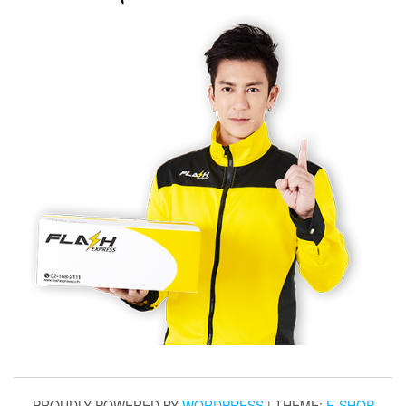
PROUDLY POWERED BY
WORDPRESS
|
THEME:
E-SHOP