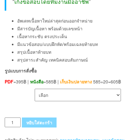
“
เก็งข้อสอบโดยทีมงานมืออาชีพ
”
อัพเดทเนื้อหาใหม่ล่าสุดก่อนออกจำหน่าย
มีสารบัญเนื้อหา พร้อมด้วยเลขหน้า
เนื้อหากระชับ ตรงประเด็น
มีแนวข้อสอบ/แบบฝึกหัด/พร้อมเฉลยท้ายบท
สรุปเนื้อหาท้ายบท
สรุปสาระสำคัญ เทคนิคสอบสัมภาษณ์
รูปแบบการสั่งซื้อ
PDF
=395฿ |
หนังสือ
=585฿ |
เก็บเงินปลายทาง
585+20=605฿
เลือกรูปแบบ ส่งฟรี
จำนวน
หยิบใส่ตะกร้า
แนว
ข้อสอบ
รหัสสินค้า:
ไม่ระบุ
หมวดหมู่:
กรมการพัฒนาชุมชน
,
แนวข้อสอบ