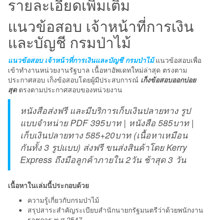
รายละเอียดเพิ่มเติม
บัญชี
กรม
แนวข้อสอบ เจ้าหน้าที่การเงิน
ป่า
และบัญชี กรมป่าไม้
ไม้
ชิ้น
แนวข้อสอบ เจ้าหน้าที่การเงินและบัญชี กรมป่าไม้
แนวข้อสอบเพื่อ
เข้าทำงานหน่วยงานรัฐบาล เนื้อหาอัพเดทใหม่ล่าสุด ตรงตาม
ประกาศสอบ เก็งข้อสอบโดยผู้มีประสบการณ์
เก็งข้อสอบออกบ่อย
สุด
ตรงตามประกาศสอบของหน่วยงาน
หนังสือส่งฟรี และมีบริการเก็บเงินปลายทาง รูป
แบบจำหน่าย PDF 395บาท | หนังสือ 585บาท |
เก็บเงินปลายทาง 585+20บาท (เนื้อหาเหมือน
กันทั้ง 3 รูปแบบ) ส่งฟรี ขนส่งสินค้าโดย Kerry
Express ถึงมือลูกค้าภายใน 2วัน ช้าสุด 3 วัน
เนื้อหาในเล่มนี้ประกอบด้วย
ความรู้เกี่ยวกับกรมป่าไม้
สรุปสาระสำคัญระเบียบสำนักนายกรัฐมนตรีว่าด้วยพนักงาน
ราชการ พ.ศ.2547