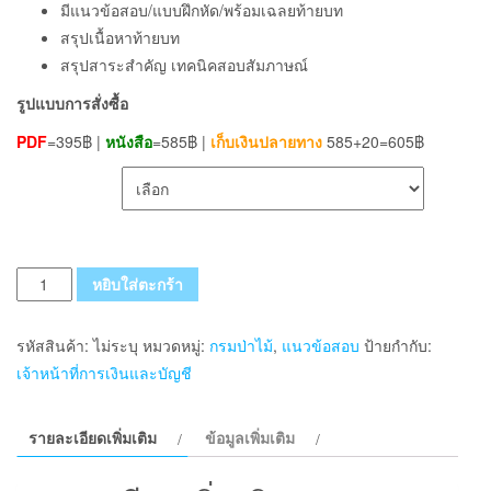
มีแนวข้อสอบ/แบบฝึกหัด/พร้อมเฉลยท้ายบท
สรุปเนื้อหาท้ายบท
สรุปสาระสำคัญ เทคนิคสอบสัมภาษณ์
รูปแบบการสั่งซื้อ
PDF
=395฿ |
หนังสือ
=585฿ |
เก็บเงินปลายทาง
585+20=605฿
เลือกรูปแบบ ส่งฟรี
จำนวน
หยิบใส่ตะกร้า
แนว
ข้อสอบ
รหัสสินค้า:
ไม่ระบุ
หมวดหมู่:
กรมป่าไม้
,
แนวข้อสอบ
ป้ายกำกับ:
เจ้า
เจ้าหน้าที่การเงินและบัญชี
หน้าที่
การ
รายละเอียดเพิ่มเติม
ข้อมูลเพิ่มเติม
เงิน
และ