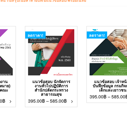
ลดราคา!
ลดราคา!
กงาน
แนวข้อสอบ นักจัดการ
แนวข้อสอบ เจ้าหน้า
ฎหมาย)
งานทั่วไปปฏิบัติการ
บันทึกข้อมูล กรมกิ
รคณะ
สำนักปลัดกระทรวง
เด็กและเยาวชน
สาธารณสุข
395.00
฿
–
585.00
0
฿
395.00
฿
–
585.00
฿