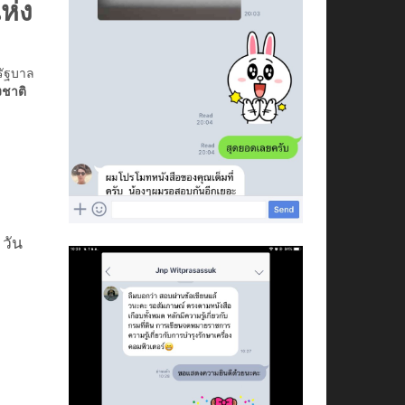
ห่ง
รัฐบาล
งชาติ
 วัน