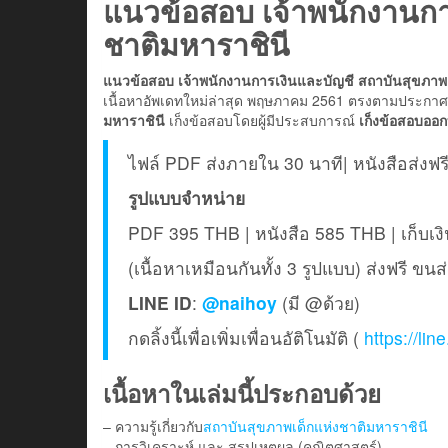
แนวข้อสอบ เจ้าพนักงานกา
ชาติมหาราชินี
แนวข้อสอบ เจ้าพนักงานการเงินและบัญชี สถาบันสุขภาพเ
เนื้อหาอัพเดทใหม่ล่าสุด พฤษภาคม 2561 ตรงตามประกา
มหาราชินี
เก็งข้อสอบโดยผู้มีประสบการณ์
เก็งข้อสอบออก
ไฟล์ PDF ส่งภายใน 30 นาที| หนังสือส่งฟร
รูปแบบจำหน่าย
PDF 395 THB | หนังสือ 585 THB | เก็บ
(เนื้อหาเหมือนกันทั้ง 3 รูปแบบ) ส่งฟรี ขน
LINE ID
:
@naihoy
(มี @ด้วย)
กดลิ้งนี้เพื่อเพิ่มเพื่อนอัติโนมัติ (
https://li
เนื้อหาในเล่มนี้ประกอบด้วย
– ความรู้เกี่ยวกับ
สถาบันสุขภาพเด็กแห่งชาติมหาราชินี
– การวิเคราะห์ และ สรุปเหตุผล (คณิตศาสตร์)