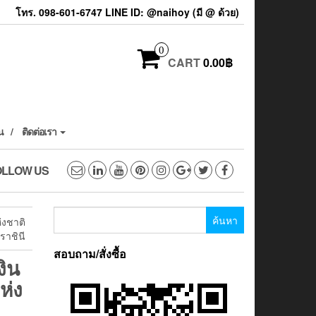
โทร. 098-601-6747 LINE ID: @naihoy (มี @ ด้วย)
0
CART
0.00฿
น
ติดต่อเรา
OLLOW US
ค้นหา
่งชาติ
สำหรับ:
ราชินี
สอบถาม/สั่งซื้อ
งิน
ห่ง