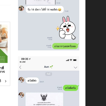
ที่
จการ
฿