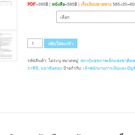
PDF
=395฿ |
หนังสือ
=585฿ |
เก็บเงินปลายทาง
585+20=60
เลือกรูปแบบ ส่งฟรี
จำนวน
หยิบใส่ตะกร้า
แนว
ข้อสอบ
รหัสสินค้า:
ไม่ระบุ
หมวดหมู่:
สถาบันสุขภาพเด็กแห่งชาติม
เจ้า
ราชินี
,
แนวข้อสอบ
ป้ายกำกับ:
เจ้าพนักงานการเงินและบัญช
พนักงาน
การ
เงิน
และ
บัญชี
สถาบัน
สุขภาพ
เด็ก
แห่ง