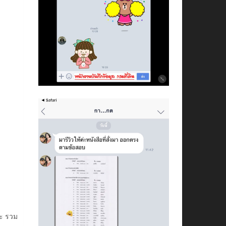
ะ รวม