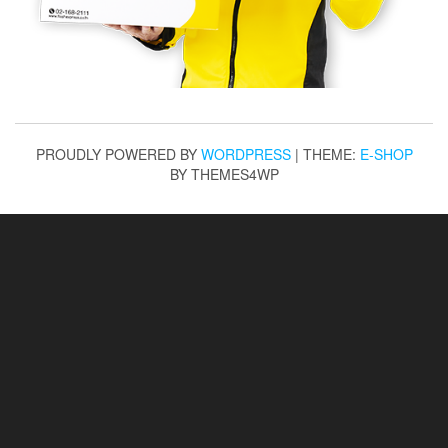
PROUDLY POWERED BY
WORDPRESS
|
THEME:
E-SHOP
BY THEMES4WP