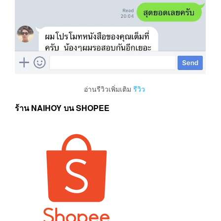
อ่านรีวิวเพิ่มเติม
รีวิว
ร้าน NAIHOY บน SHOPEE