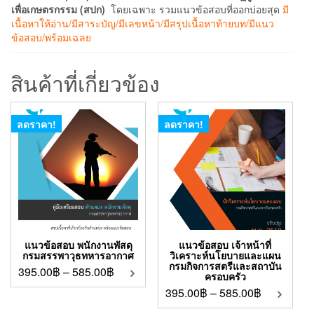
เพื่อเกษตรกรรม (สปก)
โดยเฉพาะ รวมแนวข้อสอบที่ออกบ่อยสุด
มี
เนื้อหาให้อ่าน/มีสาระบัญ/มีเลขหน้า/มีสรุปเนื้อหาท้ายบท/มีแนว
ข้อสอบ/พร้อมเฉลย
สินค้าที่เกี่ยวข้อง
ลดราคา!
ลดราคา!
แนวข้อสอบ พนักงานพัสดุ
แนวข้อสอบ เจ้าหน้าที่
กรมสรรพาวุธทหารอากาศ
วิเคราะห์นโยบายและแผน
กรมกิจการสตรีและสถาบัน
395.00
฿
–
585.00
฿
ครอบครัว
395.00
฿
–
585.00
฿