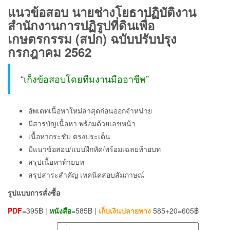
แนวข้อสอบ นายช่างโยธาปฏิบัติงาน
สำนักงานการปฏิรูปที่ดินเพื่อ
เกษตรกรรม (สปก) ฉบับปรับปรุง
กรกฎาคม 2562
“
เก็งข้อสอบโดยทีมงานมืออาชีพ
”
อัพเดทเนื้อหาใหม่ล่าสุดก่อนออกจำหน่าย
มีสารบัญเนื้อหา พร้อมด้วยเลขหน้า
เนื้อหากระชับ ตรงประเด็น
มีแนวข้อสอบ/แบบฝึกหัด/พร้อมเฉลยท้ายบท
สรุปเนื้อหาท้ายบท
สรุปสาระสำคัญ เทคนิคสอบสัมภาษณ์
รูปแบบการสั่งซื้อ
PDF
=395฿ |
หนังสือ
=585฿ |
เก็บเงินปลายทาง
585+20=605฿
เลือกรูปแบบ ส่งฟรี