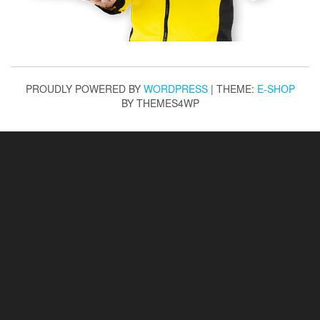
PROUDLY POWERED BY
WORDPRESS
|
THEME:
E-SHOP
BY THEMES4WP