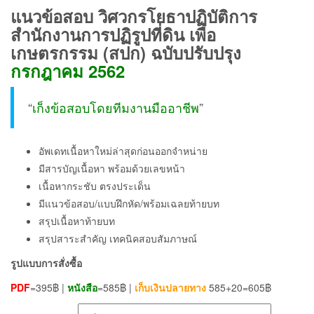
แนวข้อสอบ วิศวกรโยธาปฏิบัติการ
สำนักงานการปฏิรูปที่ดิน เพื่อ
เกษตรกรรม (สปก) ฉบับปรับปรุง
กรกฎาคม 2562
“
เก็งข้อสอบโดยทีมงานมืออาชีพ
”
อัพเดทเนื้อหาใหม่ล่าสุดก่อนออกจำหน่าย
มีสารบัญเนื้อหา พร้อมด้วยเลขหน้า
เนื้อหากระชับ ตรงประเด็น
มีแนวข้อสอบ/แบบฝึกหัด/พร้อมเฉลยท้ายบท
สรุปเนื้อหาท้ายบท
สรุปสาระสำคัญ เทคนิคสอบสัมภาษณ์
รูปแบบการสั่งซื้อ
PDF
=395฿ |
หนังสือ
=585฿ |
เก็บเงินปลายทาง
585+20=605฿
เลือกรูปแบบ ส่งฟรี