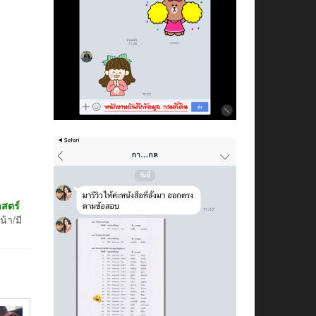
าสตร์
้า/มี