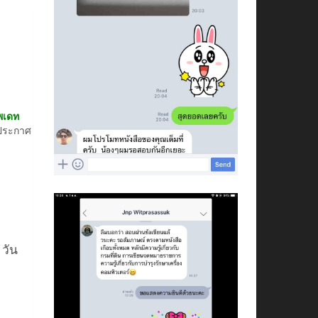
ัพเดท
ประกาศ
 วัน