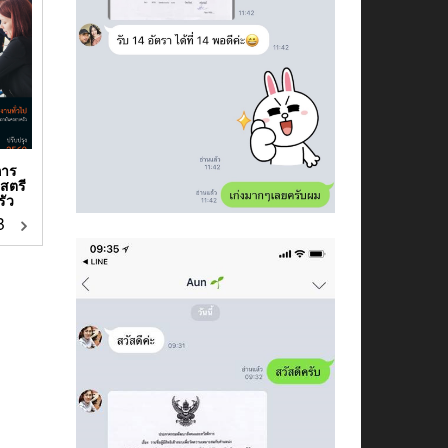
การ
สตรี
ัว
฿