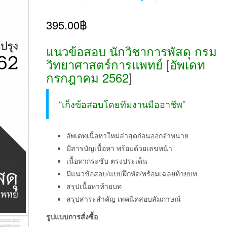
ให้คะแนน
1
5.00
จาก 5
395.00
฿
คะแนนเต็ม
บน
การให้
คะแนนของ
ลูกค้า
แนวข้อสอบ นักวิชาการพัสดุ กรม
วิทยาศาสตร์การแพทย์
[
อัพเดท
กรกฎาคม 2562
]
“
เก็งข้อสอบโดยทีมงานมืออาชีพ
”
อัพเดทเนื้อหาใหม่ล่าสุดก่อนออกจำหน่าย
มีสารบัญเนื้อหา พร้อมด้วยเลขหน้า
เนื้อหากระชับ ตรงประเด็น
มีแนวข้อสอบ/แบบฝึกหัด/พร้อมเฉลยท้ายบท
สรุปเนื้อหาท้ายบท
สรุปสาระสำคัญ เทคนิคสอบสัมภาษณ์
รูปแบบการสั่งซื้อ