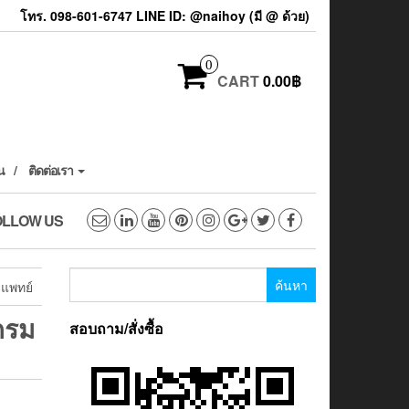
โทร. 098-601-6747 LINE ID: @naihoy (มี @ ด้วย)
0
CART
0.00฿
น
ติดต่อเรา
OLLOW US
ค้นหา
รแพทย์
สำหรับ:
กรม
สอบถาม/สั่งซื้อ