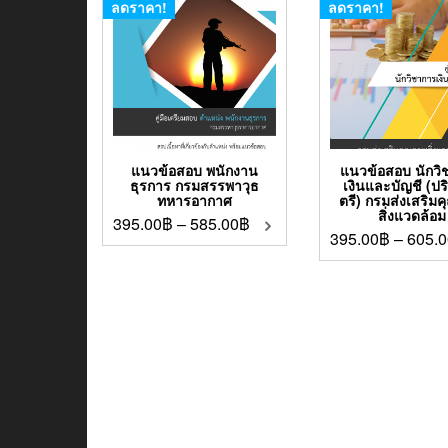
ลดราคา!
ลดราคา!
แนวข้อสอบ พนักงาน
แนวข้อสอบ นักวิ
ธุรการ กรมสรรพาวุธ
เงินและบัญชี (ป
ทหารอากาศ
ตรี) กรมส่งเสริม
สิ่งแวดล้อม
395.00
฿
–
585.00
฿
395.00
฿
–
605.0