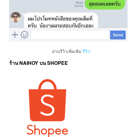
อ่านรีวิวเพิ่มเติม
รีวิว
ร้าน NAIHOY บน SHOPEE