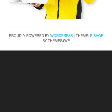
PROUDLY POWERED BY
WORDPRESS
|
THEME:
E-SHOP
BY THEMES4WP