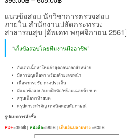
แนวข้อสอบ นักวิชาการตรวจสอบ
ภายใน สำนักงานปลัดกระทรวง
สาธารณสุข [อัพเดท พฤศจิกายน 2561]
“
เก็งข้อสอบโดยทีมงานมืออาชีพ
”
อัพเดทเนื้อหาใหม่ล่าสุดก่อนออกจำหน่าย
มีสารบัญเนื้อหา พร้อมด้วยเลขหน้า
เนื้อหากระชับ ตรงประเด็น
มีแนวข้อสอบ/แบบฝึกหัด/พร้อมเฉลยท้ายบท
สรุปเนื้อหาท้ายบท
สรุปสาระสำคัญ เทคนิคสอบสัมภาษณ์
รูปแบบการสั่งซื้อ
PDF
=395฿ |
หนังสือ
=585฿ |
เก็บเงินปลายทาง
=605฿
เลือกรูปแบบ ส่งฟรี