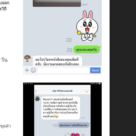
อบออก
วิถี
 วัน
 ชุดคำ