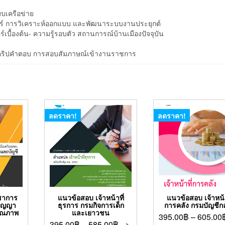
บบเครือข่าย
ฟแวร์ การวิเคราะห์ออกแบบ และพัฒนาระบบงานประยุกต์
เบื้องต้น- ความรู้รอบตัว สถานการณ์บ้านเมืองปัจจุบัน
งสคริปคำตอบ การสอบสัมภาษณ์เข้างานราชการ
ลดราคา!
ลดราคา!
ชาการ
แนวข้อสอบ เจ้าหน้าที่
แนวข้อสอบ เจ้าหน้า
ริญญา
ธุรการ กรมกิจการเด็ก
การคลัง กรมบัญชีก
คุณภาพ
และเยาวชน
395.00
฿
–
605.00
395.00
฿
–
585.00
฿