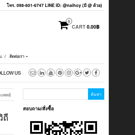
โทร. 098-601-6747 LINE ID: @naihoy (มี @ ด้วย)
0
CART
0.00฿
น
ติดต่อเรา
OLLOW US
ค้นหา
รแพทย์
สำหรับ:
สอบถาม/สั่งซื้อ
ถี