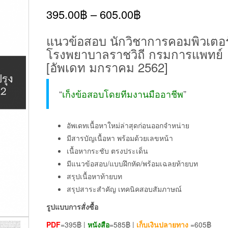
395.00
฿
–
605.00
฿
แนวข้อสอบ นักวิชาการคอมพิวเตอร
โรงพยาบาลราชวิถี กรมการแพทย์
[อัพเดท มกราคม 2562]
“
เก็งข้อสอบโดยทีมงานมืออาชีพ
”
อัพเดทเนื้อหาใหม่ล่าสุดก่อนออกจำหน่าย
มีสารบัญเนื้อหา พร้อมด้วยเลขหน้า
เนื้อหากระชับ ตรงประเด็น
มีแนวข้อสอบ/แบบฝึกหัด/พร้อมเฉลยท้ายบท
สรุปเนื้อหาท้ายบท
สรุปสาระสำคัญ เทคนิคสอบสัมภาษณ์
รูปแบบการสั่งซื้อ
PDF
=395฿ |
หนังสือ
=585฿ |
เก็บเงินปลายทาง
=605฿