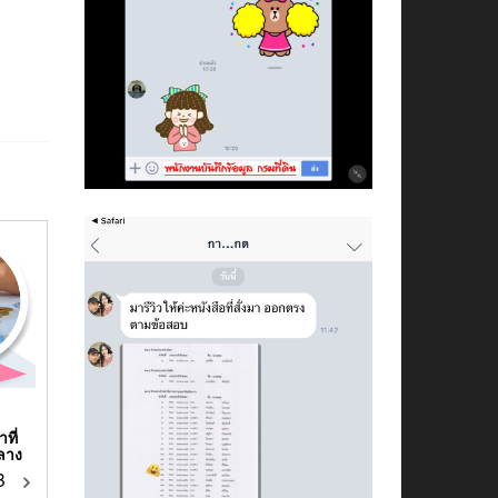
ที่
ลาง
฿