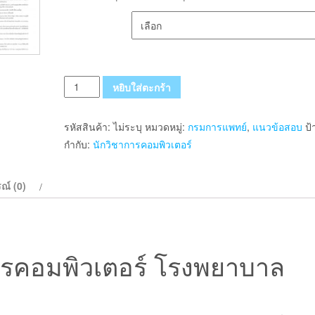
เลือกรูปแบบ ส่งฟรี
จำนวน
หยิบใส่ตะกร้า
แนว
ข้อสอบ
รหัสสินค้า:
ไม่ระบุ
หมวดหมู่:
กรมการแพทย์
,
แนวข้อสอบ
ป้
นัก
กำกับ:
นักวิชาการคอมพิวเตอร์
วิชาการ
คอมพิวเตอร์
ณ์ (0)
โรง
พยาบาล
ราชวิถี
กรม
ารคอมพิวเตอร์ โรงพยาบาล
การ
แพทย์
ชิ้น