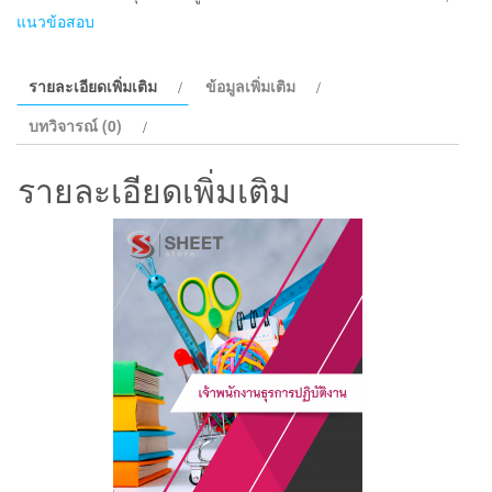
เจ้า
แนวข้อสอบ
พนักงาน
ธุรการ
รายละเอียดเพิ่มเติม
ข้อมูลเพิ่มเติม
ปฏิบัติ
งาน
บทวิจารณ์ (0)
กรม
ส่ง
รายละเอียดเพิ่มเติม
เสริม
การ
ปกครอง
ท้อง
ถิ่น
2568
ชิ้น