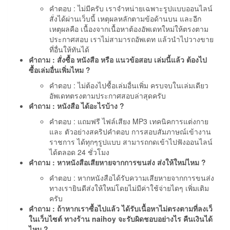
คำตอบ : ไม่มีครับ เราจำหน่ายเฉพาะรูปแบบออนไลน์
สั่งได้ผ่านเว็บนี้ เหตุผลหลักตามข้อด้านบน และอีก
เหตุผลคือ เนื้องจากเนื้อหาต้องอัพเดทใหม่ให้ตรงตาม
ประกาศสอบ เราไม่สามารถอัพเดท แล้วนำไปวางขาย
ที่อื่นให้ทันได้
คำถาม : สั่งซื้อ หนังสือ หรือ แนวข้อสอบ เล่มนี้แล้ว ต้องไป
ซื้อเล่มอื่นเพิ่มไหม ?
คำตอบ : ไม่ต้องไปซื้อเล่มอื่นเพิ่ม ครบจบในเล่มเดียว
อัพเดทตรงตามประกาศสอบล่าสุดครับ
คำถาม : หนังสือ ได้อะไรบ้าง ?
คำตอบ : แถมฟรี ไฟล์เสียง MP3 เทคนิคการแต่งกาย
และ ตัวอย่างสคริปคำตอบ การสอบสัมภาษณ์เข้างาน
ราชการ ได้ทุกๆรูปแบบ สามารถกดเข้าไปฟังออนไลน์
ได้ตลอด 24 ชั่วโมง
คำถาม : หาหนังสือเสียหายจากการขนส่ง ส่งให้ใหม่ไหม ?
คำตอบ : หากหนังสือได้รับความเสียหายจากการขนส่ง
ทางเรายินดีส่งให้ใหม่โดยไม่มีค่าใช้จ่ายไดๆ เพิ่มเติม
ครับ
คำถาม : ถ้าหากเราซื้อไปแล้ว ได้รับเนื้อหาไม่ตรงตามที่ลงเว็
ในเว็บไซต์ ทางร้าน naihoy จะรับผิดชอบอย่างไร คืนเงินได้
ไหม ?