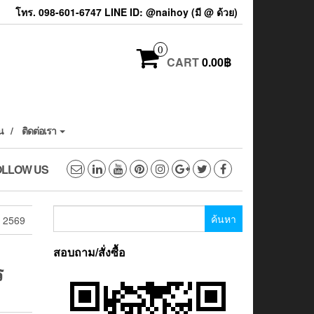
โทร. 098-601-6747 LINE ID: @naihoy (มี @ ด้วย)
0
CART
0.00฿
น
ติดต่อเรา
OLLOW US
ค้นหา
ร 2569
สำหรับ:
สอบถาม/สั่งซื้อ
ร