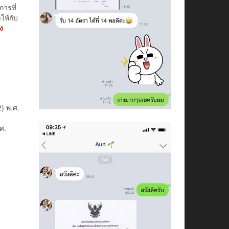
ารที่
ให้กับ
ง
) พ.ศ.
ศ.