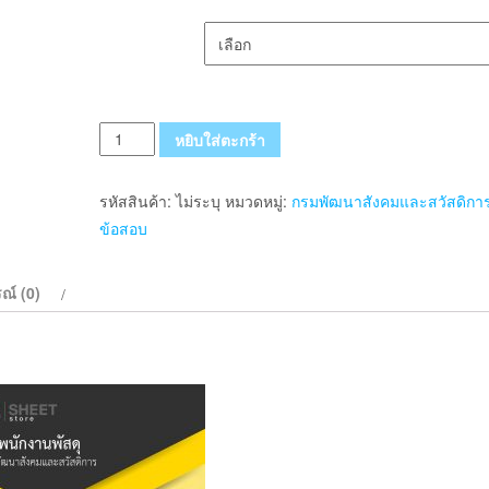
เลือกรูปแบบ ส่งฟรี
จำนวน
หยิบใส่ตะกร้า
แนว
ข้อสอบ
รหัสสินค้า:
ไม่ระบุ
หมวดหมู่:
กรมพัฒนาสังคมและสวัสดิกา
เจ้า
ข้อสอบ
พนักงาน
พัสดุ
ณ์ (0)
กรม
พัฒนา
สังคม
และ
สวัสดิการ
2569
ชิ้น