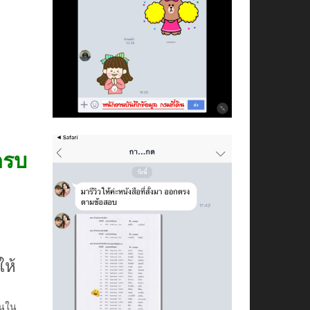
ครบ
ให้
านใน