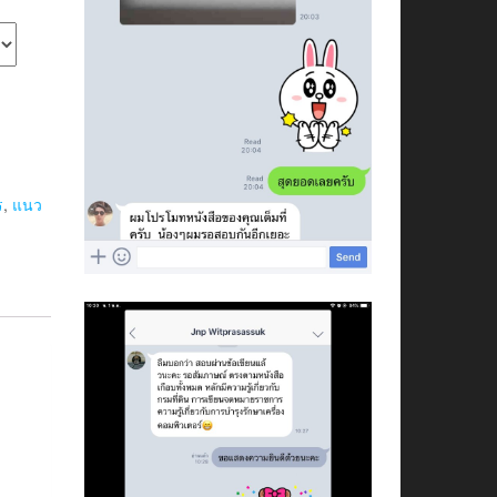
ร
,
แนว