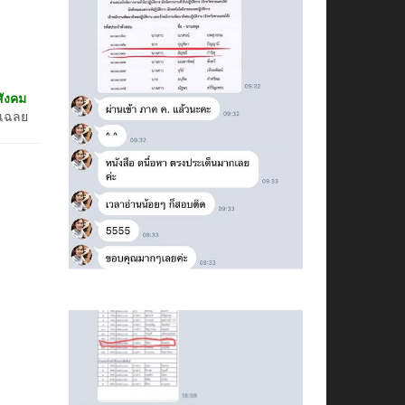
ังคม
มเฉลย