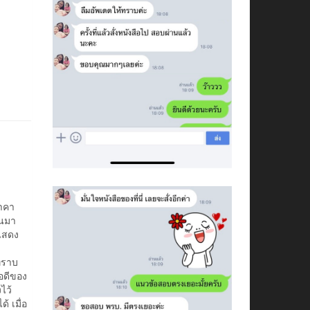
ราคา
้นมา
อแสดง
ทราบ
้อดีของ
ไว้
 เมื่อ