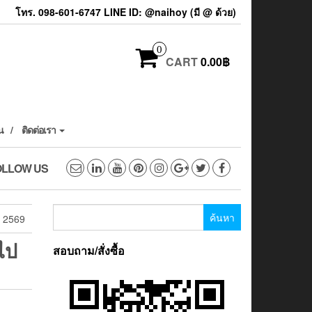
โทร. 098-601-6747 LINE ID: @naihoy (มี @ ด้วย)
0
CART
0.00฿
น
ติดต่อเรา
OLLOW US
ค้นหา
ษ 2569
สำหรับ:
ไป
สอบถาม/สั่งซื้อ