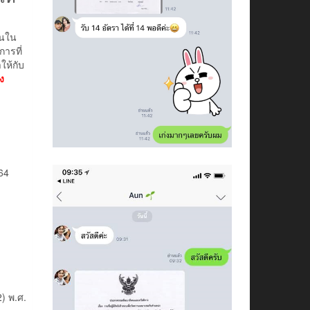
านใน
ารที่
ให้กับ
ง
64
) พ.ศ.