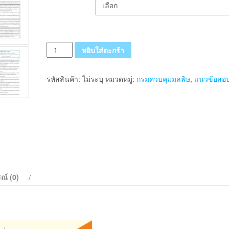
เลือกรูปแบบ ส่งฟรี
จำนวน
หยิบใส่ตะกร้า
แนว
ข้อสอบ
รหัสสินค้า:
ไม่ระบุ
หมวดหมู่:
กรมควบคุมมลพิษ
,
แนวข้อสอ
นัก
จัดการ
งาน
ทั่วไป
กรม
ควบคุม
มลพิษ
2569
ณ์ (0)
ชิ้น