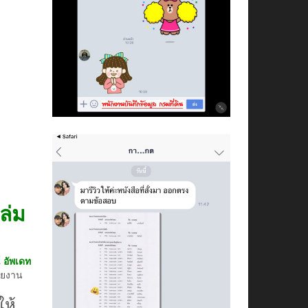
ล่ม
์
อัพเดท
วยงาน
ให้