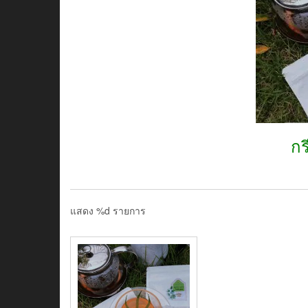
กร
แสดง %d รายการ