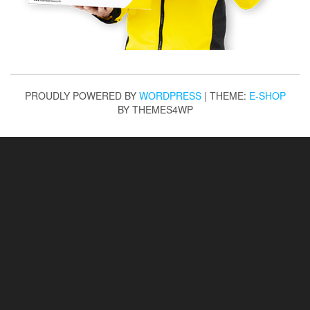
PROUDLY POWERED BY
WORDPRESS
|
THEME:
E-SHOP
BY THEMES4WP