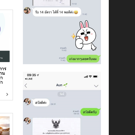
าการ
้าน
่า
่า