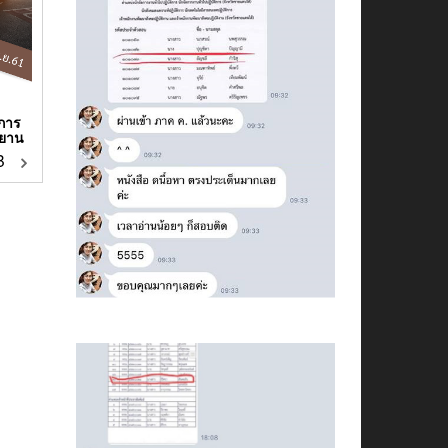
าการ
ศยาน
฿