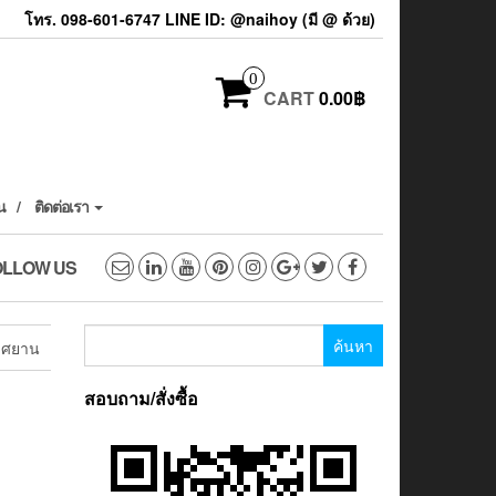
โทร. 098-601-6747 LINE ID: @naihoy (มี @ ด้วย)
0
CART
0.00฿
น
ติดต่อเรา
OLLOW US
ค้นหา
าศยาน
สำหรับ:
สอบถาม/สั่งซื้อ