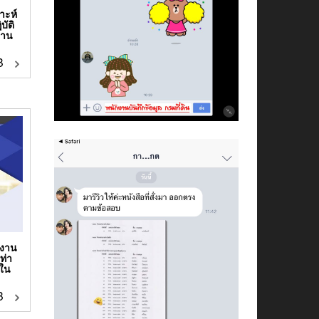
าะห์
ัติ
ยาน
฿
กงาน
ท่า
ใน
฿