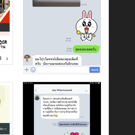
บัติ
ยาน
฿