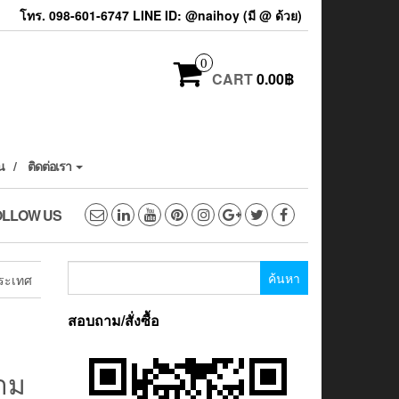
โทร. 098-601-6747 LINE ID: @naihoy (มี @ ด้วย)
0
CART
0.00฿
น
ติดต่อเรา
OLLOW US
ค้นหา
ระเทศ
สำหรับ:
สอบถาม/สั่งซื้อ
าม