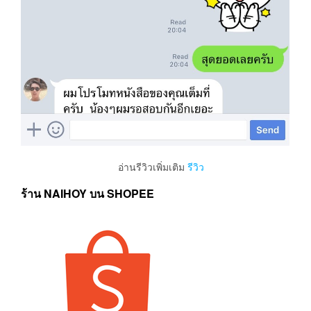
อ่านรีวิวเพิ่มเติม
รีวิว
ร้าน NAIHOY บน SHOPEE