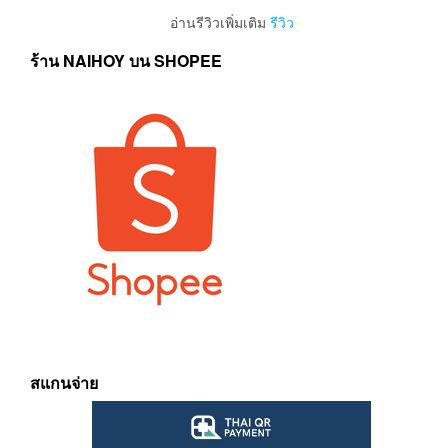
อ่านรีวิวเพิ่มเติม
รีวิว
ร้าน NAIHOY บน SHOPEE
สแกนจ่าย