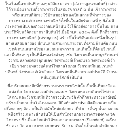
ในเรื่องนี้จากบันทึกของขุนวิจิตรมาตรา (ส่ง กาญจนาคพันธ์) กล่าว
ไว้ว่าเมื่อแรกเริ่มตั้งกระทรวงในสมัยรัชกาลที่ ๕ นั้น เจ้ากระทรวง
หรือเสนาบดีมักจะใช้บ้านของตัวเองเป็นสถานที่ทำการของ
กระทรวง แต่กระทรวงพาณิชย์ตั้งขึ้นในสมัยรัชกาลที่ ๖ ยังไม่มี
กระทรวงเป็นของตัวเองก่อนหน้านั้น จึงได้ก่อตั้งอาคารขึ้นใหม่ ตาม
ประวัติที่ขุนวิจิตรมาตราสืบค้นไว้เมื่อปี พ.ศ. ๒๔๙๓ ดังนี้ ตึกที่ว่าการ
กระทรวงพาณิชย์ (เศรษฐการ) สร้างขึ้นในที่ดินแปลงหนึ่งเป็นรูป
สามเหลี่ยมชายธง มีถนนสามสายผ่านรายรอบทั้งสามด้านคือ ถนน
เขตต์ ถนนสนามไชย และถนนมหาราช แต่เดิมนั้นที่ดินบริเวณนี้
และพื้นที่รอบๆ เป็นที่ตั้งของวังต่างๆ เช่น วังกรมหมื่นเชษฐาธิเบนทร์
วังกรมหลวงอดิศรอุดมเดช วังพระองค์เจ้างอนรถ วังพระองค์เจ้า
เปียก วังกรมหลวงบดินทร์ไพศาลโสภณ วังกรมหมื่นอมเรนทร์
บดินทร์ วังพระองค์เจ้าลำยอง วังกรมหมื่นทิวากรวงษ์ประวัติ วังกรม
หมื่นภูมินทร์ภักดี เป็นต้น
ซึ่งบริเวณของตึกที่ทำการกระทรวงพาณิชย์นั้นเป็นพื้นที่ของวัง ๓
แห่ง คือ วังกรมหลวงอดิศรอุดมเดช วังกรมหลวงบดินทร์ไพศาล
โสภณ และวังกรมหมื่นทิวากรวงษ์ประวัติ ตัวตึกกระทรวงพาณิชย์
สร้างเป็นสามชั้นโอ่โถงงดงาม ฝีมือทำอย่างประณีตมีลวดลายเป็น
ฝรั่งกลายๆ จัดว่าเป็นตึกสมัยใหม่แปลกกว่าที่ทำการอื่นๆ ชั้นล่างตอน
หนึ่งสร้างเฉพาะสำหรับให้เป็นสำนักงานกลางมาตราชั่งตวง วัด
โดยตรง ซึ่งเมื่อเสร็จแล้วได้ขนเอาแบบมาตรา (Standard) เครื่อง
ชั่ง ตวง วัด จากกระทรวงเกษตราธิการมาติดตั้งเป็นหลักสำคัญของ