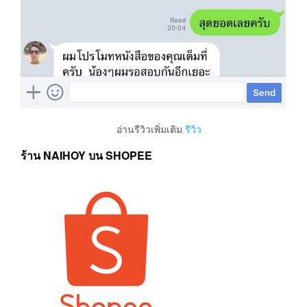
อ่านรีวิวเพิ่มเติม
รีวิว
ร้าน NAIHOY บน SHOPEE