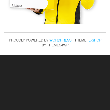
PROUDLY POWERED BY
WORDPRESS
|
THEME:
E-SHOP
BY THEMES4WP