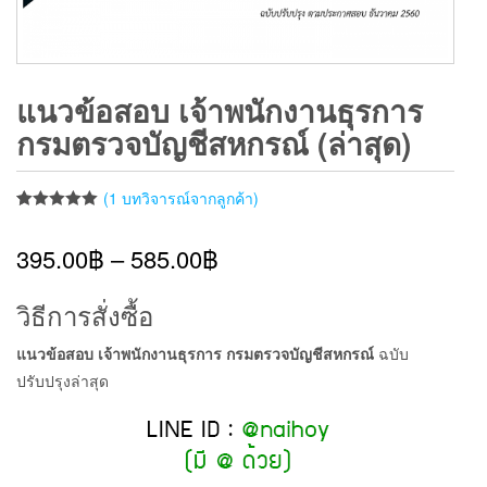
แนวข้อสอบ เจ้าพนักงานธุรการ
กรมตรวจบัญชีสหกรณ์ (ล่าสุด)
(
1
บทวิจารณ์จากลูกค้า)
ให้คะแนน
1
5.00
จาก 5
395.00
฿
–
585.00
฿
คะแนนเต็ม
บน
การให้
คะแนนของ
ลูกค้า
วิธีการสั่งซื้อ
แนวข้อสอบ เจ้าพนักงานธุรการ กรมตรวจบัญชีสหกรณ์
ฉบับ
ปรับปรุงล่าสุด