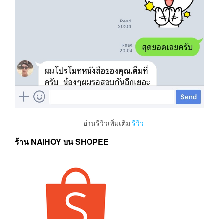
อ่านรีวิวเพิ่มเติม
รีวิว
ร้าน NAIHOY บน SHOPEE