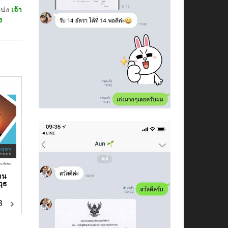
หน่ง
เจ้า
ง
าน
วุธ
฿