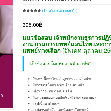
(
1
บทวิจารณ์จากลูกค้า)
ให้คะแนน
1
5.00
จาก 5
395.00
฿
คะแนนเต็ม
บน
การให้
คะแนนของ
ลูกค้า
แนวข้อสอบ เจ้าพนักงานธุรการปฏิบั
งาน กรมการแพทย์แผนไทยและกา
[อัพเดท ตุลาคม 25
แพทย์ทางเลือก
“
เก็งข้อสอบโดยทีมงานมืออาชีพ
”
อัพเดทเนื้อหาใหม่ล่าสุดก่อนออกจำหน่าย
มีสารบัญเนื้อหา พร้อมด้วยเลขหน้า
เนื้อหากระชับ ตรงประเด็น
มีแนวข้อสอบ/แบบฝึกหัด/พร้อมเฉลยท้ายบท
สรุปเนื้อหาท้ายบท
สรุปสาระสำคัญ เทคนิคสอบสัมภาษณ์