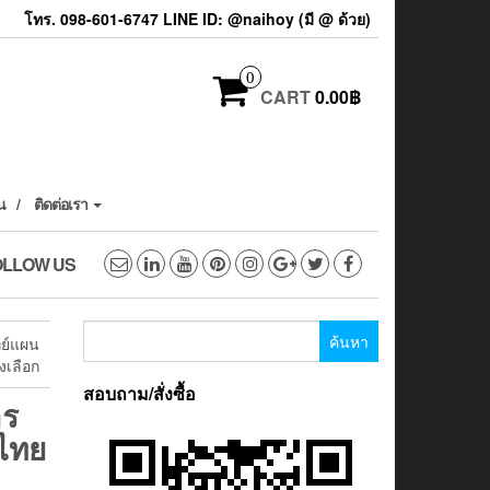
โทร. 098-601-6747 LINE ID: @naihoy (มี @ ด้วย)
0
CART
0.00฿
น
ติดต่อเรา
OLLOW US
ค้นหา
ทย์แผน
สำหรับ:
เลือก
สอบถาม/สั่งซื้อ
าร
ไทย