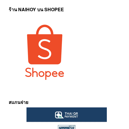
ร้าน NAIHOY บน SHOPEE
สแกนจ่าย