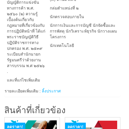
บัญญัติการแข่งขัน
ทางการค้า พ.ศ.
กล่มตำแหน่งที่ ๒
๒๕๖๐ (๒) ความรู้
นักตรวจสอบภายใน
เบื้องต้นเกี่ยวกับ
กฎหมายที่เกี่ยวข้องกับ
นักการเงินและการบัญชี นักจัดซื้อและ
การปฏิบัติหน้าที่ ได้แก่
การพัสดุ นักวิเคราะห์ธุรกิจ นักวางแผน
พระราชบัญญัติวิธี
โครงการ
ปฏิบัติราชการทาง
นักเทคโนโลยี
ปกครอง พ.ศ. ๒๕๓๙
ระเบียบสำนักนายก
รัฐมนตรีว่าด้วยงาน
สารบรรณ พ.ศ ๒๕๒๖
.
และที่แก่ไชเพิ่มเติม
รายละเอียดเพิ่มเติม :
ลิ้งประกาศ
สินค้าที่เกี่ยวข้อง
ลดราคา!
ลดราคา!