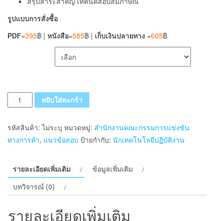
สรุปสาระสำคัญ เทคนิคสอบสัมภาษณ์
รูปแบบการสั่งซื้อ
PDF
=
395
฿ |
หนังสือ
=
585
฿ |
เก็บเงินปลายทาง
=
605
฿
เลือกรูปแบบ ส่งฟรี
จำนวน
หยิบใส่ตะกร้า
แนว
ข้อสอบ
รหัสสินค้า:
ไม่ระบุ
หมวดหมู่:
สำนักงานคณะกรรมการแข่งขัน
นัก
ทางการค้า
,
แนวข้อสอบ
ป้ายกำกับ:
นักเทคโนโลยีปฏิบัติงาน
เทคโนโลยี
ปฏิบัติ
รายละเอียดเพิ่มเติม
ข้อมูลเพิ่มเติม
งาน
สำนักงาน
บทวิจารณ์ (0)
คณะ
กรรมการ
รายละเอียดเพิ่มเติม
การ