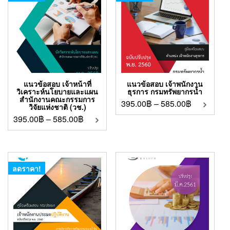
แนวข้อสอบ เจ้าหน้าที่
แนวข้อสอบ เจ้าพนักงาน
วิเคราะห์นโยบายและแผน
ธุรการ กรมทรัพยากรน้ำ
สํานักงานคณะกรรมการ
395.00
฿
–
585.00
฿
วิจัยแห่งชาติ (วช.)
395.00
฿
–
585.00
฿
ลดราคา!