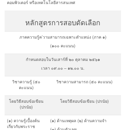
คอมพิวเตอร์ หรือเทคโนโลยีสารสนเทศ
หลักสูตรการสอบดัดเลือก
ภาคความรู้ค’วามสามารถเฉพาะตำแหน่ง (ภาค ๑)
(๑๐๐ คะแนน)
กำหนดสอบในวันเสาร์ที่ ๒๐ ตุลาคม ๒๕๖๑
เวลา ๐๙.๐๐ – ๑๒.๐๐ น.
วิชาความรู้ (๕๐
วิชาความสามารถ (๕๐ คะแนน)
คะแนน)
โดยวิธีสอบข้อเขียน
โดยวิธีสอบข้อเขียน (ปรนัย)
(ปรนัย)
(๑) ความรู้เบื้องต้น
(๑) ด้านเหตุผล (๒) ด้านความจำ
เกี่ยวกับพระราช
(๓) ด้านตัวเลข