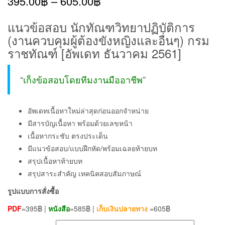
395.00
฿
–
605.00
฿
แนวข้อสอบ นักทัณฑวิทยาปฏิบัติการ
(งานควบคุมผู้ต้องขังหญิงและอื่นๆ) กรม
ราชทัณฑ์ [อัพเดท ธันวาคม 2561]
“
เก็งข้อสอบโดยทีมงานมืออาชีพ
”
อัพเดทเนื้อหาใหม่ล่าสุดก่อนออกจำหน่าย
มีสารบัญเนื้อหา พร้อมด้วยเลขหน้า
เนื้อหากระชับ ตรงประเด็น
มีแนวข้อสอบ/แบบฝึกหัด/พร้อมเฉลยท้ายบท
สรุปเนื้อหาท้ายบท
สรุปสาระสำคัญ เทคนิคสอบสัมภาษณ์
รูปแบบการสั่งซื้อ
PDF
=395฿ |
หนังสือ
=585฿ |
เก็บเงินปลายทาง
=605฿