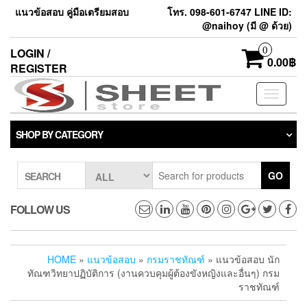
แนวข้อสอบ คู่มือเตรียมสอบ
โทร. 098-601-6747 LINE ID:
@naihoy (มี @ ด้วย)
0
LOGIN /
0.00฿
REGISTER
Toggle
navigati
SHOP BY CATEGORY
GO
SEARCH
FOLLOW US
HOME
»
แนวข้อสอบ
»
กรมราชทัณฑ์
» แนวข้อสอบ นัก
ทัณฑวิทยาปฏิบัติการ (งานควบคุมผู้ต้องขังหญิงและอื่นๆ) กรม
ราชทัณฑ์