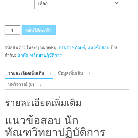
เลือกรูปแบบ ส่งฟรี
จำนวน
หยิบใส่ตะกร้า
แนว
ข้อสอบ
รหัสสินค้า:
ไม่ระบุ
หมวดหมู่:
กรมราชทัณฑ์
,
แนวข้อสอบ
ป้าย
นัก
กำกับ:
นักทัณฑวิทยาปฏิบัติการ
ทัณฑวิทยา
ปฏิบัติ
รายละเอียดเพิ่มเติม
ข้อมูลเพิ่มเติม
การ
(งาน
บทวิจารณ์ (0)
ควบคุม
ผู้
รายละเอียดเพิ่มเติม
ต้อง
ขัง
แนวข้อสอบ นัก
หญิง
ทัณฑวิทยาปฏิบัติการ
และ
อื่นๆ)