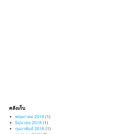
อ่านรีวิวเพิ่มเติม
รีวิว
ร้าน NAIHOY บน SHOPEE