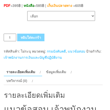
PDF
=395฿ |
หนังสือ
=585฿ |
เก็บเงินปลายทาง
=605฿
เลือกรูปแบบ ส่งฟรี
จำนวน
หยิบใส่ตะกร้า
แนว
ข้อสอบ
รหัสสินค้า:
ไม่ระบุ
หมวดหมู่:
กรมบังคับคดี
,
แนวข้อสอบ
ป้ายกำกับ:
เจ้า
เจ้าพนักงานการเงินและบัญชีปฏิบัติงาน
พนักงาน
การ
รายละเอียดเพิ่มเติม
ข้อมูลเพิ่มเติม
เงิน
และ
บทวิจารณ์ (0)
บัญชี
ปฏิบัติ
รายละเอียดเพิ่มเติม
งาน
กรม
แนวข้อสอบ เจ้าพนักงาน
บังคับ