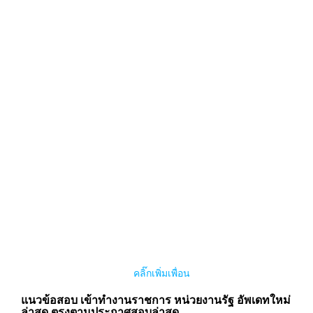
คลิ๊กเพิ่มเพื่อน
แนวข้อสอบ เข้าทำงานราชการ หน่วยงานรัฐ อัพเดทใหม่
ล่าสุด ตรงตามประกาศสอบล่าสุด
“เก็งข้อสอบโดยทีมงานมืออาชีพ”
อัพเดทเนื้อหาใหม่ล่าสุดก่อนออกจำหน่าย
มีสารบัญเนื้อหา
พร้อมเลขหน้า