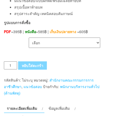
มีแนวข้อสอบ/แบบฝึกหัด/พร้อมเฉลยท้ายบท
สรุปเนื้อหาท้ายบท
สรุปสาระสำคัญ เทคนิคสอบสัมภาษณ์
รูปแบบการสั่งซื้อ
PDF
=395฿ |
หนังสือ
=585฿ |
เก็บเงินปลายทาง
=605฿
เลือกรูปแบบ ส่งฟรี
จำนวน
หยิบใส่ตะกร้า
แนว
ข้อสอบ
รหัสสินค้า:
ไม่ระบุ
หมวดหมู่:
สำนักงานคณะกรรมการการ
พนักงาน
อาชีวศึกษา
,
แนวข้อสอบ
ป้ายกำกับ:
พนักงานบริหารงานทั่วไป
บริหาร
(ด้านพัสดุ)
งาน
ทั่วไป
รายละเอียดเพิ่มเติม
ข้อมูลเพิ่มเติม
(ด้าน