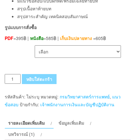
มีแนวข้อสอบ/แบบฝึกหัด/พร้อมเฉลยท้ายบท
สรุปเนื้อหาท้ายบท
สรุปสาระสำคัญ เทคนิคสอบสัมภาษณ์
รูปแบบการสั่งซื้อ
PDF
=395฿ |
หนังสือ
=585฿ |
เก็บเงินปลายทาง
=605฿
เลือกรูปแบบ ส่งฟรี
จำนวน
หยิบใส่ตะกร้า
แนว
ข้อสอบ
รหัสสินค้า:
ไม่ระบุ
หมวดหมู่:
กรมวิทยาศาสตร์การแพทย์
,
แนว
เจ้า
ข้อสอบ
ป้ายกำกับ:
เจ้าพนักงานการเงินและบัญชีปฏิบัติงาน
พนักงาน
การ
รายละเอียดเพิ่มเติม
ข้อมูลเพิ่มเติม
เงิน
และ
บทวิจารณ์ (1)