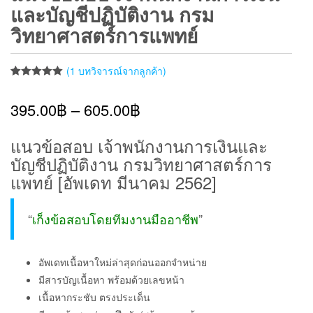
และบัญชีปฏิบัติงาน กรม
วิทยาศาสตร์การแพทย์
(
1
บทวิจารณ์จากลูกค้า)
ให้คะแนน
1
5.00
จาก 5
395.00
฿
–
605.00
฿
คะแนนเต็ม
บน
การให้
คะแนนของ
ลูกค้า
แนวข้อสอบ เจ้าพนักงานการเงินและ
บัญชีปฏิบัติงาน กรมวิทยาศาสตร์การ
แพทย์ [อัพเดท มีนาคม 2562]
“
เก็งข้อสอบโดยทีมงานมืออาชีพ
”
อัพเดทเนื้อหาใหม่ล่าสุดก่อนออกจำหน่าย
มีสารบัญเนื้อหา พร้อมด้วยเลขหน้า
เนื้อหากระชับ ตรงประเด็น