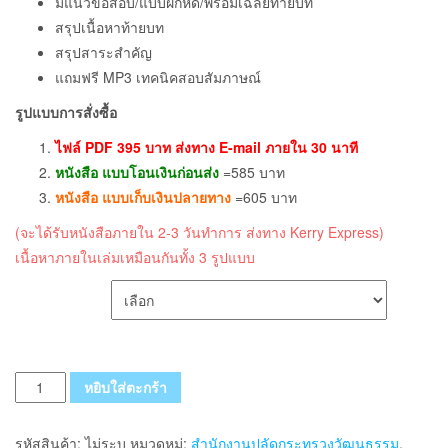
มีแนวข้อสอบ/แบบฝึกหัด/พร้อมเฉลยท้ายบท
สรุปเนื้อหาท้ายบท
สรุปสาระสำคัญ
แถมฟรี MP3 เทคนิคสอบสัมภาษณ์
รูปแบบการสั่งซื้อ
ไฟล์ PDF 395 บาท ส่งทาง E-mail ภายใน 30 นาที
หนังสือ แบบโอนเงินก่อนส่ง
=585 บาท
หนังสือ แบบเก็บเงินปลายทาง
=605 บาท
(จะได้รับหนังสือภายใน 2-3 วันทำการ ส่งทาง Kerry Express)
เนื้อหาภายในเล่มเหมือนกันทั้ง 3 รูปแบบ
เลือกรูปแบบ ส่งฟรี
จำนวน
หยิบใส่ตะกร้า
แนว
ข้อสอบ
รหัสสินค้า:
ไม่ระบุ
หมวดหมู่:
สำนักงานปลัดกระทรวงวัฒนธรรม
,