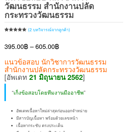
วัฒนธรรม สำนักงานปลัด
กระทรวงวัฒนธรรม
(
2
บทวิจารณ์จากลูกค้า)
ให้คะแนน
1
5.00
จาก 5
395.00
฿
–
605.00
฿
คะแนนเต็ม
บน
การให้
คะแนนของ
ลูกค้า
แนวข้อสอบ นักวิชาการวัฒนธรรม
สำนักงานปลัดกระทรวงวัฒนธรรม
[อัพเดท
]
21 มิถุนายน 2562
“
เก็งข้อสอบโดยทีมงานมืออาชีพ
”
อัพเดทเนื้อหาใหม่ล่าสุดก่อนออกจำหน่าย
มีสารบัญเนื้อหา พร้อมด้วยเลขหน้า
เนื้อหากระชับ ตรงประเด็น