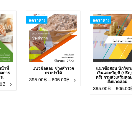
ลดราคา!
ลดราคา!
้าที่
แนวข้อสอบ ช่างสำรวจ
แนวข้อสอบ นักวิช
กิจการ
กรมป่าไม้
เงินและบัญชี (ปริ
ชน
ตรี) กรมส่งเสริมคุ
395.00
฿
–
605.00
฿
สิ่งแวดล้อม
0
฿
395.00
฿
–
605.00