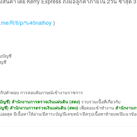
ส่งสินค้าโดย Kerry Express ถึงมือลูกค้าภายใน 2วัน ช้าสุด 3
ne.me/R/ti/p/%40naihoy
)
บบัญชี
ญชี
งสคริปคำตอบ การสอบสัมภาษณ์เข้างานราชการ
บัญชี) สำนักงานการตรวจเงินแผ่นดิน (สตง)
รวบรวมเนื้อที่เกี่ยวกับ
ัญชี) สำนักงานการตรวจเงินแผ่นดิน (สตง)
เพื่อสอบเข้าทำงาน
สำนักงานก
ยสุด มีเนื้อหาให้อ่าน/มีสาระบัญ/มีเลขหน้า/มีสรุปเนื้อหาท้ายบท/มีแนวข้