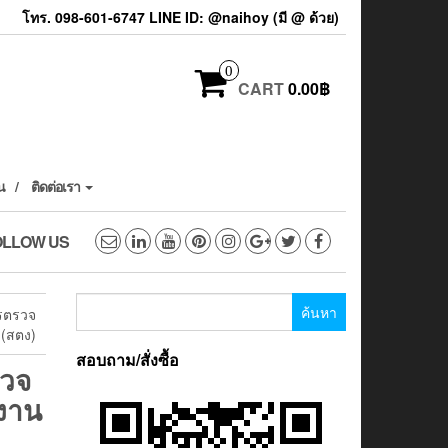
โทร. 098-601-6747 LINE ID: @naihoy (มี @ ด้วย)
0
CART
0.00฿
น
ติดต่อเรา
OLLOW US
ค้นหา
ารตรวจ
สำหรับ:
 (สตง)
สอบถาม/สั่งซื้อ
วจ
กงาน