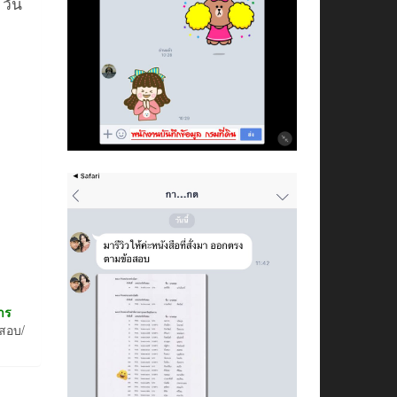
 วัน
าร
อสอบ/