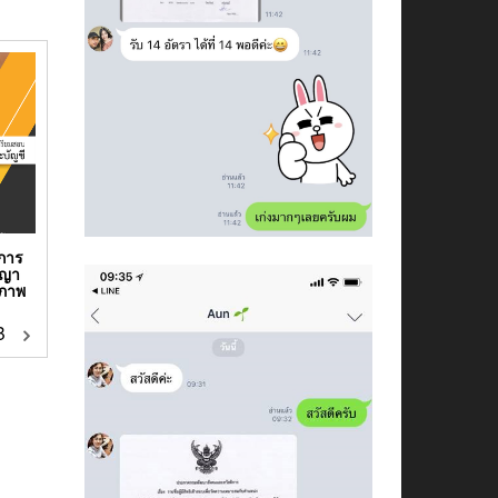
าการ
ญญา
ณภาพ
฿