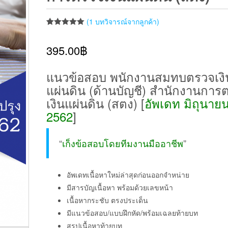
(
1
บทวิจารณ์จากลูกค้า)
ให้คะแนน
1
5.00
จาก 5
395.00
฿
คะแนนเต็ม
บน
การให้
คะแนนของ
ลูกค้า
แนวข้อสอบ พนักงานสมทบตรวจเงิ
แผ่นดิน (ด้านบัญชี) สำนักงานการ
เงินแผ่นดิน (สตง) [
อัพเดท มิถุนาย
2562
]
“
เก็งข้อสอบโดยทีมงานมืออาชีพ
”
อัพเดทเนื้อหาใหม่ล่าสุดก่อนออกจำหน่าย
มีสารบัญเนื้อหา พร้อมด้วยเลขหน้า
เนื้อหากระชับ ตรงประเด็น
มีแนวข้อสอบ/แบบฝึกหัด/พร้อมเฉลยท้ายบท
สรุปเนื้อหาท้ายบท