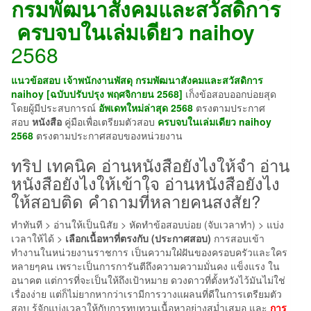
กรมพัฒนาสังคมและสวัสดิการ
ครบจบในเล่มเดียว
naihoy
2568
แนวข้อสอบ เจ้าพนักงานพัสดุ กรมพัฒนาสังคมและสวัสดิการ
naihoy [ฉบับปรับปรุง พฤศจิกายน 2568]
เก็งข้อสอบออกบ่อยสุด
โดยผู้มีประสบการณ์
อัพเดทใหม่ล่าสุด 2568
ตรงตามประกาศ
สอบ
หนังสือ
คู่มือเพื่อเตรียมตัวสอบ
ครบจบในเล่มเดียว
naihoy
2568
ตรงตามประกาศสอบของหน่วยงาน
ทริป เทคนิค อ่านหนังสือยังไงให้จํา อ่าน
หนังสือยังไงให้เข้าใจ อ่านหนังสือยังไง
ให้สอบติด คำถามที่หลายคนสงสัย?
ทำทันที > อ่านให้เป็นนิสัย > หัดทำข้อสอบบ่อย (จับเวลาทำ) > แบ่ง
เวลาให้ได้ >
เลือกเนื้อหาที่ตรงกับ (ประกาศสอบ)
การสอบเข้า
ทำงานในหน่วยงานราชการ เป็นความใฝ่ฝันของครอบครัวและใคร
หลายๆคน เพราะเป็นการการันตีถึงความความมั่นคง แข็งแรง ใน
อนาคต แต่การที่จะเป็นให้ถึงเป้าหมาย ดวงดาวที่ตั้งหวังไว้มันไม่ใช่
เรื่องง่าย แต่ก็ไม่ยากหากว่าเรามีการวางแผลนที่ดีในการเตรียมตัว
สอบ รู้จักแบ่งเวลาให้กับการทบทวนเนื้อหาอย่างสม่ำเสมอ และ
การ