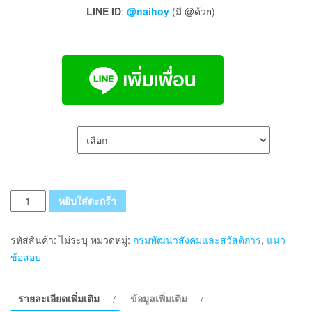
LINE ID
:
@naihoy
(มี @ด้วย)
เลือกรูปแบบ ส่งฟรี
จำนวน
หยิบใส่ตะกร้า
แนว
ข้อสอบ
รหัสสินค้า:
ไม่ระบุ
หมวดหมู่:
กรมพัฒนาสังคมและสวัสดิการ
,
แนว
เจ้า
ข้อสอบ
พนักงาน
พัสดุ
รายละเอียดเพิ่มเติม
ข้อมูลเพิ่มเติม
กรม